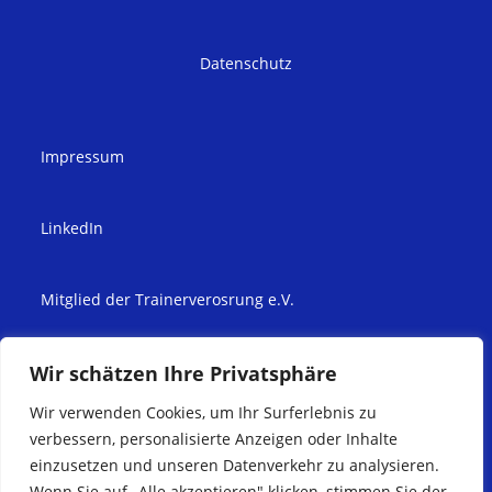
Datenschutz
Impressum
LinkedIn
Mitglied der Trainerverosrung e.V.
Wir schätzen Ihre Privatsphäre
Wir verwenden Cookies, um Ihr Surferlebnis zu
verbessern, personalisierte Anzeigen oder Inhalte
einzusetzen und unseren Datenverkehr zu analysieren.
Copyright Inga-Maria Düsing, freiberuflich tätig & Miriam Holzmann
Designs 2025
Wenn Sie auf „Alle akzeptieren" klicken, stimmen Sie der