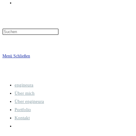
Website-
Suche
Menü
Schließen
engineura
umschalten
Über mich
Über engineura
Portfolio
Kontakt
Website-
Suche