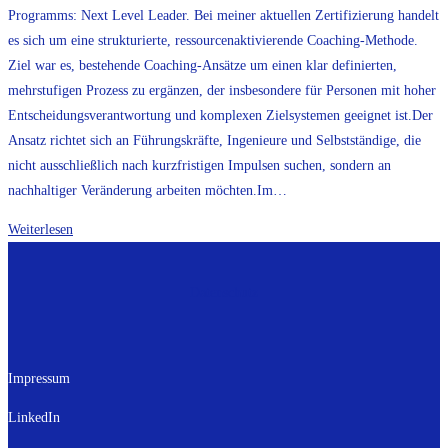
Programms: Next Level Leader. Bei meiner aktuellen Zertifizierung handelt
es sich um eine strukturierte, ressourcenaktivierende Coaching-Methode.
Ziel war es, bestehende Coaching-Ansätze um einen klar definierten,
mehrstufigen Prozess zu ergänzen, der insbesondere für Personen mit hoher
Entscheidungsverantwortung und komplexen Zielsystemen geeignet ist.Der
Ansatz richtet sich an Führungskräfte, Ingenieure und Selbstständige, die
nicht ausschließlich nach kurzfristigen Impulsen suchen, sondern an
nachhaltiger Veränderung arbeiten möchten.Im…
April
Weiterlesen
2026
–
Datenschutz
Zertifizierung
zum
VAK-
Coach
Impressum
für
LinkedIn
noch